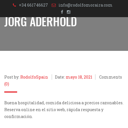
+34 661746627
info@rodolfomoraira.com
JÖRG ADERHOLD
Post by:
RodolfoSpain
Date:
mayo 18, 2021
Comments
(0)
Buena hospitalidad, comida deliciosa a precios razonables.
Reserva online en el sitio web, rápida respuesta y
confirmación.